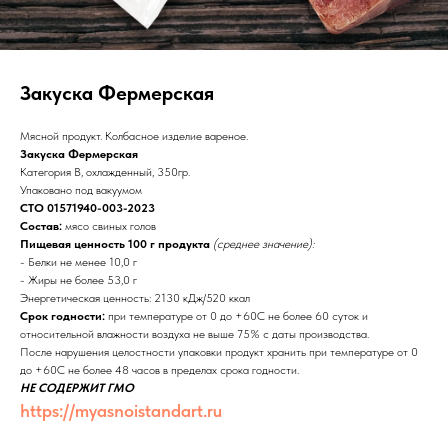
Закуска Фермерская
Мясной продукт. Колбасное изделие вареное.
Закуска Фермерская
Категория В, охлажденный, 350гр.
Упаковано под вакуумом
СТО 01571940-003-2023
Состав:
мясо свиных голов
Пищевая ценность 100 г продукта
(среднее значение):
- Белки не менее 10,0 г
- Жиры не более 53,0 г
Энергетическая ценность: 2130 кДж/520 ккал
Срок годности:
при температуре от 0 до +60С не более 60 суток и
относительной влажности воздуха не выше 75% с даты производства.
После нарушения целостности упаковки продукт хранить при температуре от 0
до +60С не более 48 часов в пределах срока годности.
НЕ СОДЕРЖИТ ГМО
https://myasnoistandart.ru